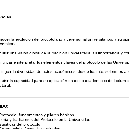
ncias:
ocer la evolución del procotolario y ceremonial universitarios, y su sign
versitaria.
uirir una visión global de la tradición universitaria, su importancia y co
ntificar e interpretar los elementos claves del protocolo de las Univer
stinguir la diversidad de actos académicos, desde los más solemnes a 
quirir la capacidad para su aplicación en actos académicos de lectura
toral.
IDO:
 Protocolo, fundamentos y pilares básicos.
toria y tradiciones del Protocolo en la Universidad
suísticas del protocolo
Ceremonial y Actos Universitarios