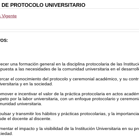
DE PROTOCOLO UNIVERSITARIO
a Vigente
VOS:
ecer una formación general en la disciplina protocolaria de las Instituci
spuesta a las necesidades de la comunidad universitaria en el desarrol
rcar el conocimiento del protocolo y ceremonial académico, y su contri
versitaria y en la sociedad.
mover e incentivar el valor de la práctica protocolaria en actos académ
peto por la labor universitaria, con un enfoque protocolario y ceremoni
munidad universitaria.
ulsar y transmitir los hábitos y prácticas protocolarias, y la importanc
sde el docente al discente.
entar el impacto y la visibilidad de la Institución Universitaria en su p
ciedad.