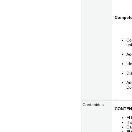
Compete
Con
uni
Adq
Ide
Di
Ad
Doc
Contenidos
CONTEN
El
His
Ca
El 