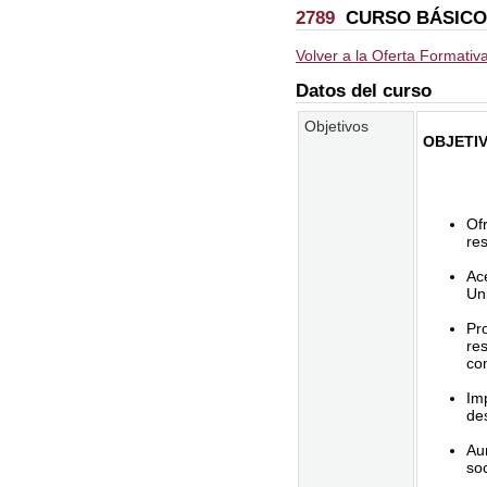
2789
CURSO BÁSICO 
Volver a la Oferta Formativ
Datos del curso
Objetivos
OBJETI
Ofr
re
Ace
Uni
Pro
res
co
Imp
de
Aum
so