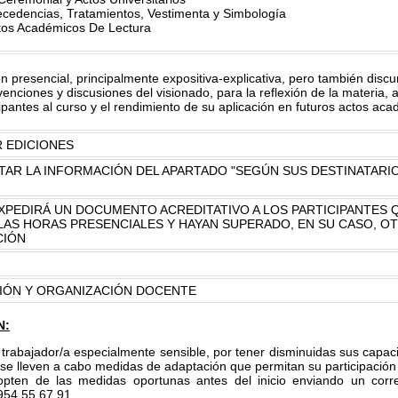
ecedencias, Tratamientos, Vestimenta y Simbología
tos Académicos De Lectura
 presencial, principalmente expositiva-explicativa, pero también discurs
venciones y discusiones del visionado, para la reflexión de la materia,
cipantes al curso y el rendimiento de su aplicación en futuros actos ac
 EDICIONES
AR LA INFORMACIÓN DEL APARTADO "SEGÚN SUS DESTINATARI
EXPEDIRÁ UN DOCUMENTO ACREDITATIVO A LOS PARTICIPANTES Q
LAS HORAS PRESENCIALES Y HAYAN SUPERADO, EN SU CASO, O
CIÓN
IÓN Y ORGANIZACIÓN DOCENTE
N:
rabajador/a especialmente sensible, por tener disminuidas sus capaci
 se lleven a cabo medidas de adaptación que permitan su participación 
opten de las medidas oportunas antes del inicio enviando un corr
954 55 67 91.