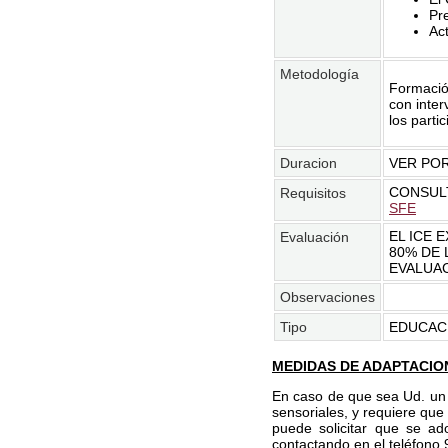
Pr
Ac
Metodología
Formación
con inter
los parti
Duracion
VER POR
CONSULT
Requisitos
SFE
EL ICE 
Evaluación
80% DE 
EVALUA
Observaciones
Tipo
EDUCAC
MEDIDAS DE ADAPTACIO
En caso de que sea Ud. un t
sensoriales, y requiere que
puede solicitar que se ad
contactando en el teléfono 